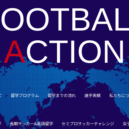
FOOTBAL
A
CTION
て
留学プログラム
留学までの流れ
選手実績
私たちに
学
長期サッカー&英語留学
セミプロサッカーチャレンジ
女