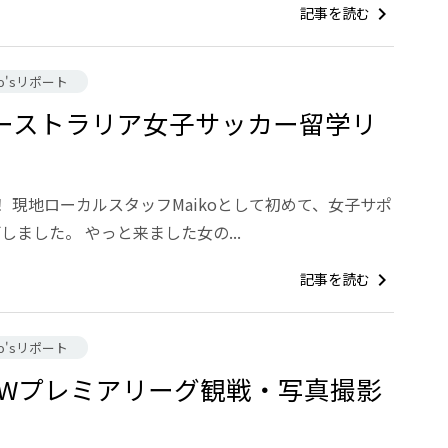
記事を読む
chevron_right
ko'sリポート
のオーストラリア女子サッカー留学リ
 現地ローカルスタッフMaikoとして初めて、女子サポ
しました。 やっと来ました女の...
記事を読む
chevron_right
ko'sリポート
NSWプレミアリーグ観戦・写真撮影