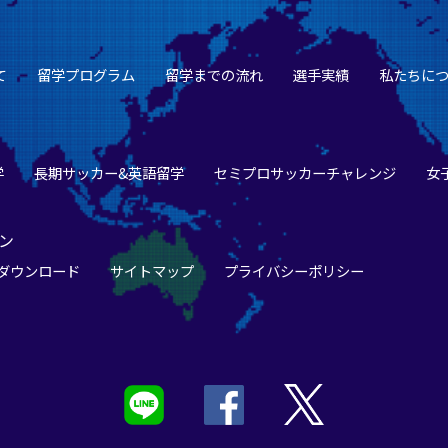
て
留学プログラム
留学までの流れ
選手実績
私たちに
学
長期サッカー&英語留学
セミプロサッカーチャレンジ
女
ン
ダウンロード
サイトマップ
プライバシーポリシー