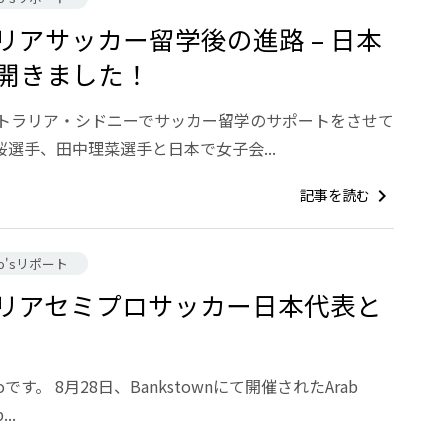
リアサッカー留学後の進路 – 日本
開きました！
ーストラリア・シドニーでサッカー留学のサポートをさせて
選手、田中理菜選手と日本で女子会...
記事を読む
chevron_right
ko'sリポート
リアセミプロサッカー日本代表と
です。 8月28日、Bankstownにて開催されたArab
...