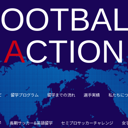
FOOTBAL
A
CTION
て
留学プログラム
留学までの流れ
選手実績
私たちに
学
長期サッカー&英語留学
セミプロサッカーチャレンジ
女