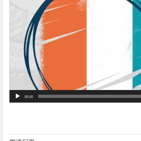
画
プ
レ
ー
ヤ
ー
00:00