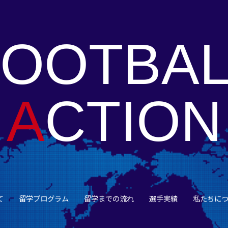
FOOTBAL
A
CTION
て
留学プログラム
留学までの流れ
選手実績
私たちに